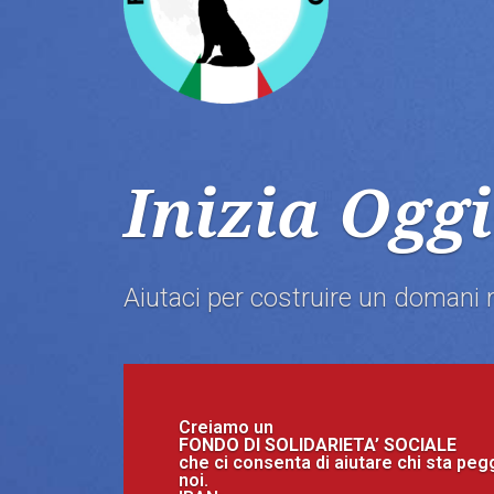
Inizia Oggi
Aiutaci per costruire un domani 
Creiamo un
FONDO DI SOLIDARIETA’ SOCIALE
che ci consenta di aiutare chi sta pegg
noi.