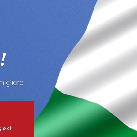
!
migliore
io di