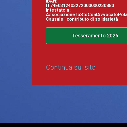
IBAN:
IT74E0312403272000000230880
Intestato a :
Associazione IoStoConlAvvocatoPol
Causale :
contributo di solidarietà
Tesseramento 2026
Continua sul sito