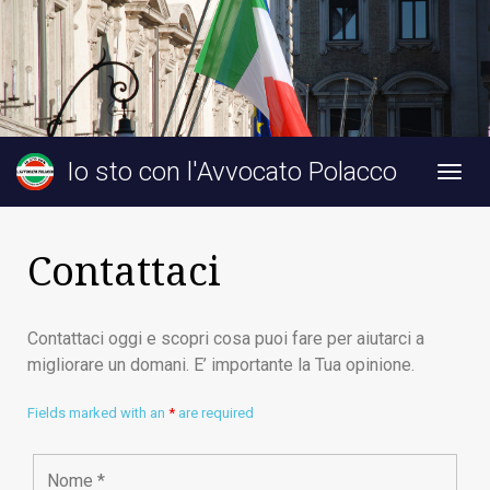
Io sto con l'Avvocato Polacco
Togg
navig
Contattaci
Contattaci oggi e scopri cosa puoi fare per aiutarci a
migliorare un domani. E’ importante la Tua opinione.
Fields marked with an
*
are required