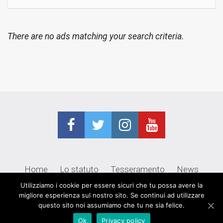
There are no ads matching your search criteria.
Home
Lo statuto
Tesseramento
News
Utilizziamo i cookie per essere sicuri che tu possa avere la
Contatti
© Alterego s.r.l.
migliore esperienza sul nostro sito. Se continui ad utilizzare
questo sito noi assumiamo che tu ne sia felice.
Ok
Privacy policy