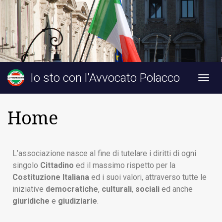
Io sto con l'Avvocato Polacco
Togg
navig
Home
L’associazione nasce al fine di tutelare i diritti di ogni
singolo
Cittadino
ed il massimo rispetto per la
Costituzione Italiana
ed i suoi valori, attraverso tutte le
iniziative
democratiche
,
culturali
,
sociali
ed anche
giuridiche
e
giudiziarie
.