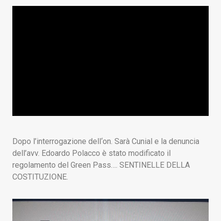
Dopo l’interrogazione dell‘on. Sarà Cunial e la denuncia
dell’avv. Edoardo Polacco è stato modificato il
regolamento del Green Pass…. SENTINELLE DELLA
COSTITUZIONE.