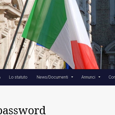
o
Lo statuto
News/Documenti
Annunci
Con
password