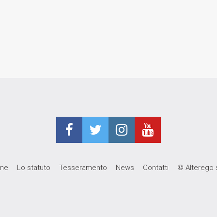
me
Lo statuto
Tesseramento
News
Contatti
© Alterego s.